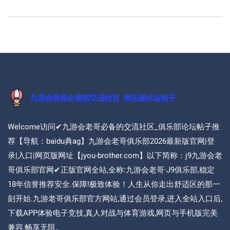
Welcome访问✔九游会老哥必备的交流社区_俱乐部论坛帖子推
荐【导航：baidu典ag】九游会老哥俱乐部2026最新版官网|登
录|入口|网页版网址【jyou-brother.com】以下简称：j9九游会老
哥俱乐部官网✔正版官网全站,全称:九游会老哥·J9俱乐部,稳定
18年信誉推荐安全.保障!极致体验！人生从你走出舒适区的那一
刻开始.九游老哥俱乐部官方网站,通过会员登录,进入全站入口后,
下载APP体验电子竞技,真人对战与体育游戏,网页与手机版完美
兼容,畅享无阻。