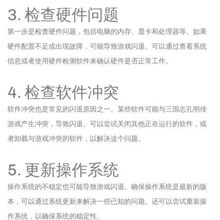
3. 检查硬件问题
第一步是检查硬件问题，包括电脑的内存、显卡和处理器等。如果
硬件配置不足或出现故障，可能导致游戏闪退。可以通过查看系统
信息或者使用硬件检测软件来确认硬件是否正常工作。
4. 检查软件冲突
软件冲突也是常见的闪退原因之一。某些软件可能与三国志孔明传
游戏产生冲突，导致闪退。可以尝试关闭其他正在运行的软件，或
者卸载与游戏冲突的软件，以解决这个问题。
5. 更新操作系统
操作系统的不稳定也可能导致游戏闪退。确保操作系统是最新的版
本，可以通过系统更新来解决一些已知的问题。还可以尝试重装操
作系统，以确保系统的稳定性。