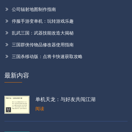
公司辐射地图制作指南
停服手游变单机：玩转游戏乐趣
乱武三国：武器技能改造大揭秘
三国群侠传物品修改器使用指南
三国杀移动版：点将卡快速获取攻略
最新内容
单机天龙：与好友共闯江湖
阅读