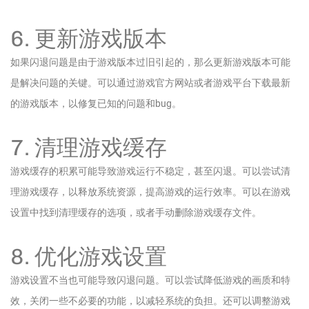
6. 更新游戏版本
如果闪退问题是由于游戏版本过旧引起的，那么更新游戏版本可能
是解决问题的关键。可以通过游戏官方网站或者游戏平台下载最新
的游戏版本，以修复已知的问题和bug。
7. 清理游戏缓存
游戏缓存的积累可能导致游戏运行不稳定，甚至闪退。可以尝试清
理游戏缓存，以释放系统资源，提高游戏的运行效率。可以在游戏
设置中找到清理缓存的选项，或者手动删除游戏缓存文件。
8. 优化游戏设置
游戏设置不当也可能导致闪退问题。可以尝试降低游戏的画质和特
效，关闭一些不必要的功能，以减轻系统的负担。还可以调整游戏