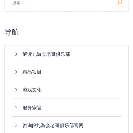
导航
解读九游会老哥俱乐部
精品项目
游戏文化
服务宗旨
咨询j9九游会老哥俱乐部官网